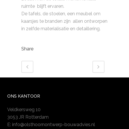
ruimte blijft ervaren.
De tafels, de stoelen, een meubel om
kaarsjes te branden zijn allen ontworpen
in zelfde materialisatie en detaillering.
Share
ONS KANTOOR
Veldkersweg 10
3053 JR Rotterdam
E:
info@olsthoornontwerp-bouwadvies.nl