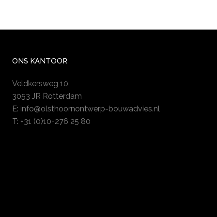
ONS KANTOOR
Veldkersweg 10
3053 JR Rotterdam
E:
info@olsthoornontwerp-bouwadvies.nl
T: +31 (0)10-276 25 80