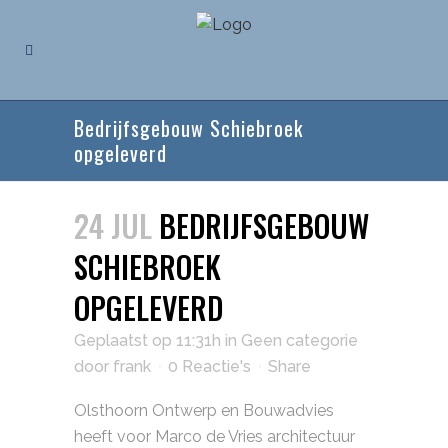
Bedrijfsgebouw Schiebroek
opgeleverd
24 JUL
BEDRIJFSGEBOUW
SCHIEBROEK
OPGELEVERD
Geplaatst op 11:31h
in
Geen categorie
door
frank
0 Reactie's
Share
Olsthoorn Ontwerp en Bouwadvies
heeft voor Marco de Vries architectuur