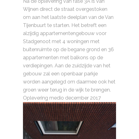
Na de oplevering van fase 3A is Van
Wijnen direct de straat overgestoken
om aan het laatste deelplan van de Van
Tijenbuurt te starten. Het betreft een
alzijdig appartementengebouw voor
Stadgenoot met 4 woningen met
buitenruimte op de begane grond en 36
appartementen met balkons op de
verdiepingen. Aan de zuidzijde van het
gebouw zal een openbaar parkje
worden aangelegd om daarmee ook het
groen weer terug in de wijk te brengen.
Oplevering medio december 2017