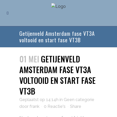
Getijenveld Amsterdam fase VT3A
voltooid en start fase VT3B
01 MEI
GETIJENVELD
AMSTERDAM FASE VT3A
VOLTOOID EN START FASE
VT3B
Geplaatst op 14:14h
in
Geen categorie
door
frank
0 Reactie's
Share