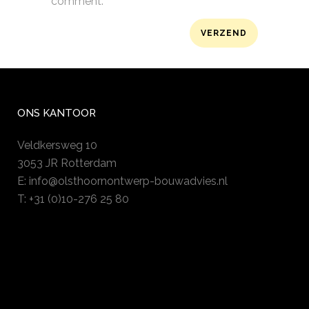
comment.
ONS KANTOOR
Veldkersweg 10
3053 JR Rotterdam
E:
info@olsthoornontwerp-bouwadvies.nl
T: +31 (0)10-276 25 80